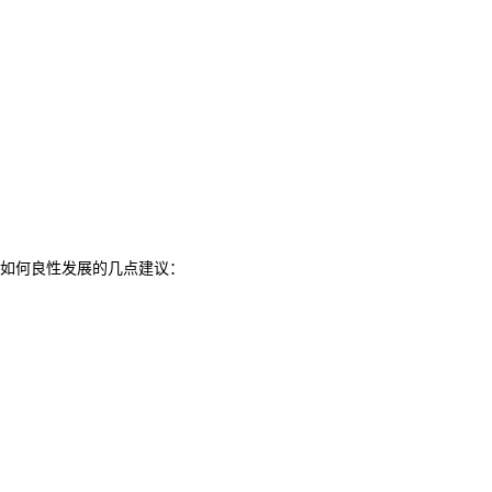
如何良性发展的几点建议：