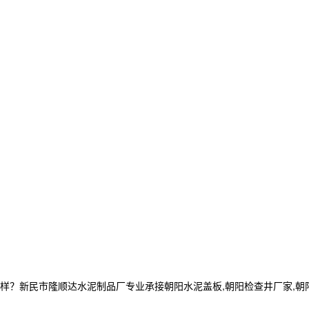
民市隆顺达水泥制品厂专业承接朝阳水泥盖板,朝阳检查井厂家,朝阳电缆井,