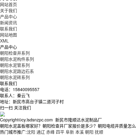
网站首页
关于我们
产品中心
新闻资讯
联系我们
网站地图
XML
产品中心
朝阳检查井系列
朝阳水泥构件系列
朝阳水泥管系列
朝阳水泥路边石系
朝阳水泥砖系列
联系我们
电话：15840095557
联系人：秦云飞
地址：新民市高台子镇二道河子村
扫一扫 关注我们
Copyright©cy.lsdsnzpc.com 新民市隆顺达水泥制品厂
朝阳水泥盖板哪家好？朝阳检查井厂家报价是多少？朝阳电缆井质量怎么样？新
热门城市推广:
沈阳
通辽
赤峰
四平
阜新
本溪
朝阳
抚顺