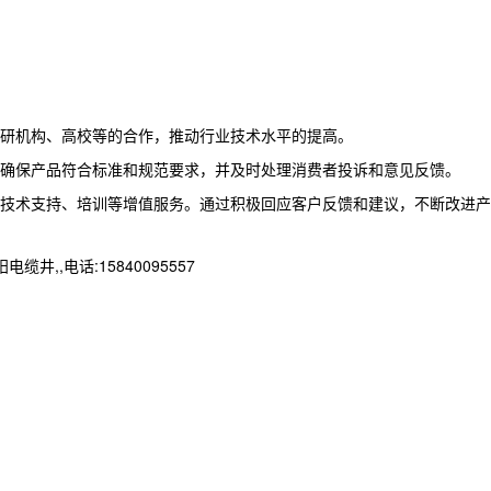
研机构、高校等的合作，推动行业技术水平的提高。
，确保产品符合标准和规范要求，并及时处理消费者投诉和意见反馈。
供技术支持、培训等增值服务。通过积极回应客户反馈和建议，不断改进产
,电话:15840095557