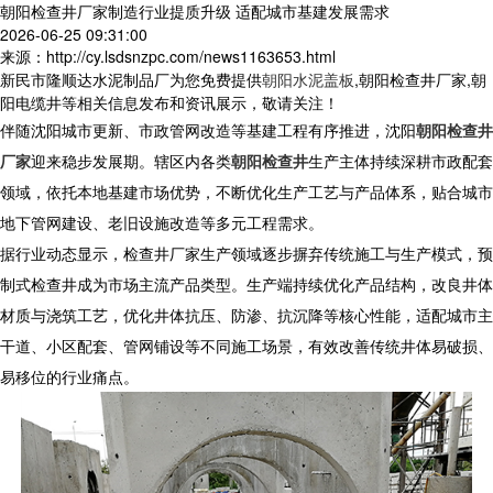
朝阳检查井厂家制造行业提质升级 适配城市基建发展需求
2026-06-25 09:31:00
来源：http://cy.lsdsnzpc.com/news1163653.html
新民市隆顺达水泥制品厂为您免费提供
朝阳水泥盖板
,朝阳检查井厂家,朝
阳电缆井等相关信息发布和资讯展示，敬请关注！
伴随沈阳城市更新、市政管网改造等基建工程有序推进，沈阳
朝阳检查井
厂家
迎来稳步发展期。辖区内各类
朝阳检查井
生产主体持续深耕市政配套
领域，依托本地基建市场优势，不断优化生产工艺与产品体系，贴合城市
地下管网建设、老旧设施改造等多元工程需求。
据行业动态显示，
检查井厂家
生产领域逐步摒弃传统施工与生产模式，预
制式检查井成为市场主流产品类型。生产端持续优化产品结构，改良井体
材质与浇筑工艺，优化井体抗压、防渗、抗沉降等核心性能，适配城市主
干道、小区配套、管网铺设等不同施工场景，有效改善传统井体易破损、
易移位的行业痛点。